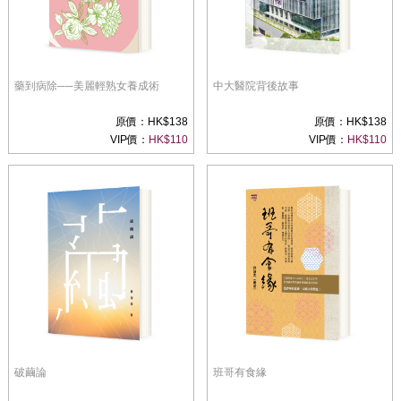
藥到病除──美麗輕熟女養成術
中大醫院背後故事
原價：HK$138
原價：HK$138
VIP價：
HK$110
VIP價：
HK$110
破繭論
班哥有食緣