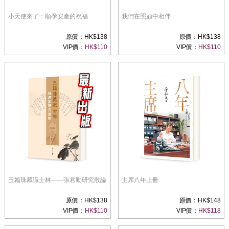
小天使來了：順孕安產的祝福
我們在照顧中相伴
原價：HK$138
原價：HK$138
VIP價：
HK$110
VIP價：
HK$110
玉韞珠藏識士林——張君勱研究散論
主席八年上冊
原價：HK$138
原價：HK$148
VIP價：
HK$110
VIP價：
HK$118