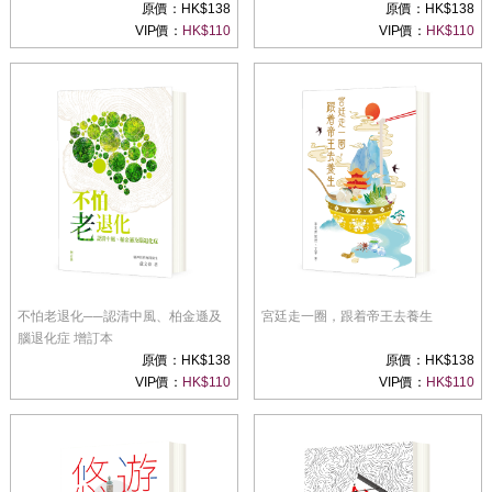
原價：HK$138
原價：HK$138
VIP價：
HK$110
VIP價：
HK$110
不怕老退化──認清中風、柏金遜及
宮廷走一圈，跟着帝王去養生
腦退化症 增訂本
原價：HK$138
原價：HK$138
VIP價：
HK$110
VIP價：
HK$110