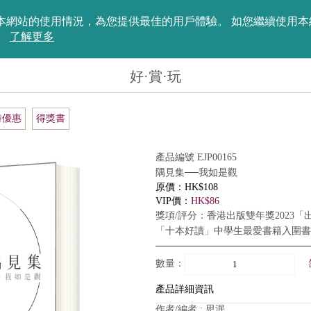
評估您在本網站的使用情況，為您提供最佳的用戶體驗。 如您繼續使
。
了解更多
好·賞·玩
時優惠
得獎書
產品編號 EJP00165
隅見集──我如是觀
原價：HK$108
VIP價：
HK$86
獎項/評分：香港出版雙年獎2023「
「十本好讀」中學生最愛書籍入圍書
數量：
產品詳細資訊
作者/編者 : 思泯