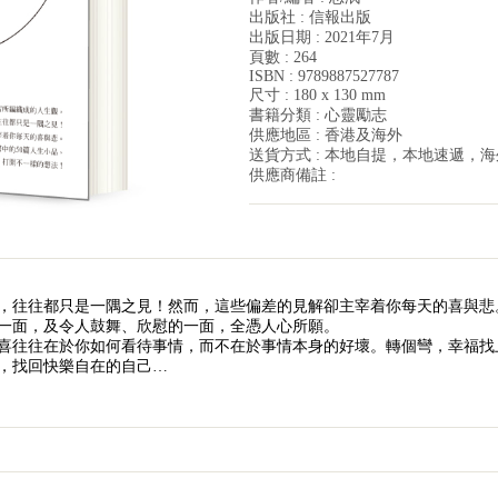
出版社 : 信報出版
出版日期 : 2021年7月
頁數 : 264
ISBN : 9789887527787
尺寸 : 180 x 130 mm
書籍分類 : 心靈勵志
供應地區 : 香港及海外
送貨方式 : 本地自提，本地速遞，
供應商備註 :
，往往都只是一隅之見！然而，這些偏差的見解卻主宰着你每天的喜與悲
一面，及令人鼓舞、欣慰的一面，全憑人心所願。
喜往往在於你如何看待事情，而不在於事情本身的好壞。轉個彎，幸福找
，找回快樂自在的自己…