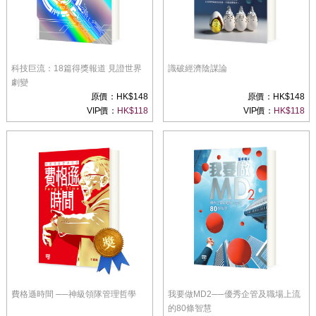
科技巨流：18篇得獎報道 見證世界
識破經濟陰謀論
劇變
原價：HK$148
原價：HK$148
VIP價：
HK$118
VIP價：
HK$118
費格遜時間 ──神級領隊管理哲學
我要做MD2──優秀企管及職場上流
的80條智慧