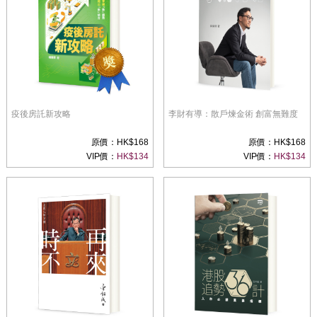
疫後房託新攻略
李財有導：散戶煉金術 創富無難度
原價：HK$168
原價：HK$168
VIP價：
HK$134
VIP價：
HK$134