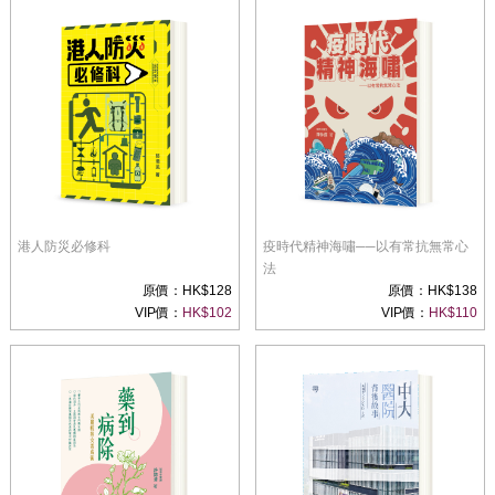
港人防災必修科
疫時代精神海嘯──以有常抗無常心
法
原價：HK$128
原價：HK$138
VIP價：
HK$102
VIP價：
HK$110