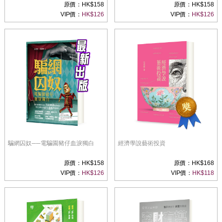
原價：HK$158
原價：HK$158
VIP價：
HK$126
VIP價：
HK$126
騙網囚奴──電騙園豬仔血淚獨白
經濟學說藝術投資
原價：HK$158
原價：HK$168
VIP價：
HK$126
VIP價：
HK$118