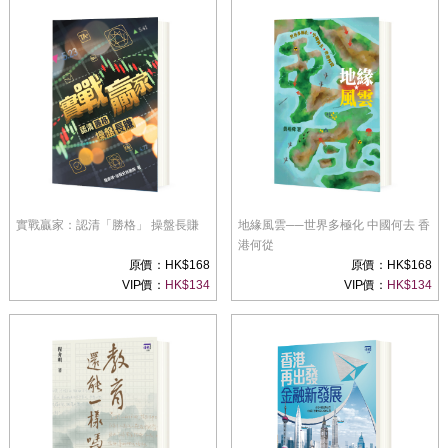
實戰贏家：認清「勝格」 操盤長賺
地緣風雲──世界多極化 中國何去 香
港何從
原價：HK$168
原價：HK$168
VIP價：
HK$134
VIP價：
HK$134