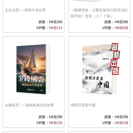
走出戈壁──我的中美故事
《藥膳潮食：太醫穿越現代廚房治好
都市病》套裝（上 + 下篇）
原價：HK$268
原價：HK$286
VIP價：
HK$214
VIP價：
HK$268
金錢風雲 –一個絕處逢生的故事
撥開浮雲看中國
原價：HK$288
原價：HK$298
VIP價：
HK$230
VIP價：
HK$238