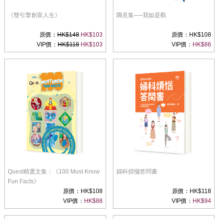
《雙引擎創富人生》
隅見集──我如是觀
原價：
HK$148
HK$103
原價：HK$108
VIP價：
HK$118
HK$103
VIP價：
HK$86
Quest精選文集：《100 Must Know
婦科煩惱答問書
Fun Facts》
原價：HK$108
原價：HK$118
VIP價：
HK$88
VIP價：
HK$94