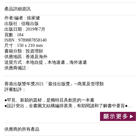
產品詳細資訊
作者/編者 : 徐家健
出版社 : 信報出版
出版日期 : 2019年7月
頁數 : 184
ISBN : 9789887858140
尺寸 : 150 x 210 mm
書籍分類 : 投資理財
供應地區 : 香港及海外
送貨方式 : 本地自提，本地速遞，海外速遞
供應商備註 :
香港出版雙年獎2021「最佳出版獎」─商業及管理類
評審點評：
●罕見、新穎的題材，是獨特且具創意的一本書
●設計突出，全書圖文結構編排甚美，有助閱讀和了解書中要旨●…
供應商的所有產品