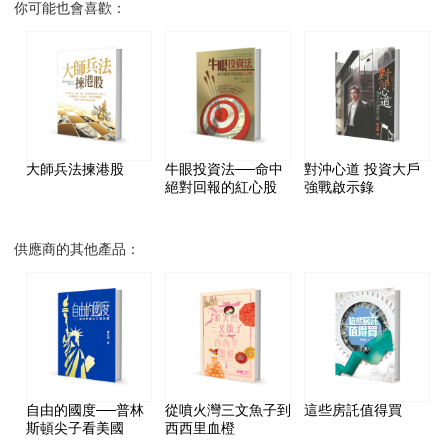
你可能也會喜歡：
大師兵法揀港股
牛眼投資法──命中
對沖心道 投資大戶
絕對回報的紅心股
強戰啟示錄
供應商的其他產品：
自由的國度──普林
從噴火灣三文魚子到
這些房託值得買
斯頓尖子看美國
西西里血橙