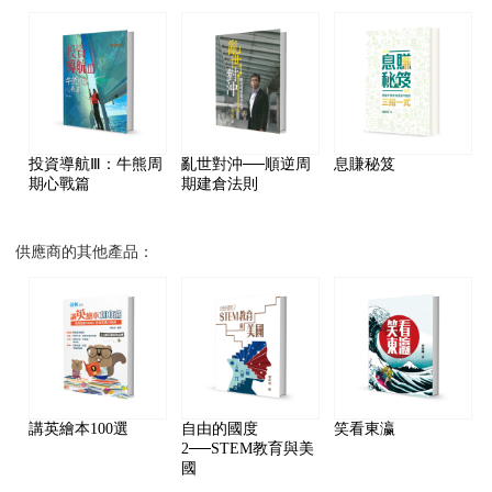
投資導航Ⅲ：牛熊周
亂世對沖──順逆周
息賺秘笈
期心戰篇
期建倉法則
供應商的其他產品：
講英繪本100選
自由的國度
笑看東瀛
2──STEM教育與美
國