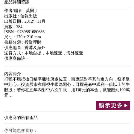
產品詳細資訊
作者/編者 : 莫爾丁
出版社 : 信報出版
出版日期 : 2012年11月
頁數 : 384
ISBN : 9789881680686
尺寸 : 170 x 210 mm
書籍分類 : 投資理財
供應地區 : 香港及海外
送貨方式 : 本地自提，本地速遞，海外速遞
供應商備註 :
內容簡介：
打獵不應把槍口瞄準獵物所處位置，而應該對準其前進方向，務求擊
中紅心…投資股市亦應視牛眼為靶心，目標是命中獲利一倍以上的牛
眼股；若你在五年內射中六次牛眼，用1萬元的本金，就能翻到100萬
元…
供應商的所有產品
你可能也會喜歡：