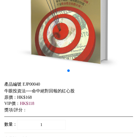
產品編號 EJP00040
牛眼投資法──命中絕對回報的紅心股
原價：HK$168
VIP價：
HK$118
獎項/評分：
數量：