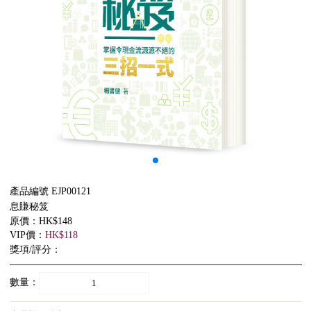
產品編號 EJP00121
息賺秘笈
原價：HK$148
VIP價：
HK$118
獎項/評分：
數量：