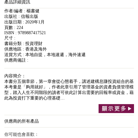
產品詳細資訊
作者/編者 : 楊書健
出版社 : 信報出版
出版日期 : 2020年1月
頁數 : 224
ISBN : 9789887417521
尺寸 :
書籍分類 : 投資理財
供應地區 : 香港及海外
送貨方式 : 本地自提，本地速遞，海外速遞
供應商備註 :
內容簡介：
本書分五個章節，第一章會從心態着手，講述建構息賺投資組合的基
本考量是「夠用就好」，作者此章引用了管理基金的資產負債管理模
型，踏入人生不同階段的讀者可依此計算出需要的回報率或資金，藉
此為投資打下重要的心理基礎…
供應商的所有產品
你可能也會喜歡：