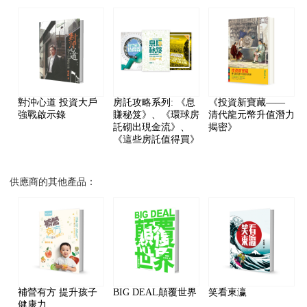
對沖心道 投資大戶
房託攻略系列: 《息
《投資新寶藏——
強戰啟示錄
賺秘笈》、《環球房
清代龍元幣升值潛力
託砌出現金流》、
揭密》
《這些房託值得買》
供應商的其他產品：
補營有方 提升孩子
BIG DEAL顛覆世界
笑看東瀛
健康力