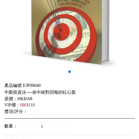
產品編號 EJP00040
牛眼投資法──命中絕對回報的紅心股
原價：HK$168
VIP價：
HK$118
獎項/評分：
數量：