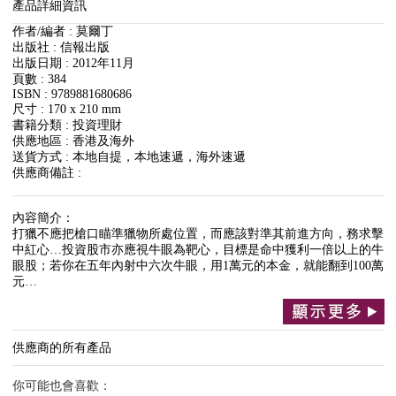
產品詳細資訊
作者/編者 : 莫爾丁
出版社 : 信報出版
出版日期 : 2012年11月
頁數 : 384
ISBN : 9789881680686
尺寸 : 170 x 210 mm
書籍分類 : 投資理財
供應地區 : 香港及海外
送貨方式 : 本地自提，本地速遞，海外速遞
供應商備註 :
內容簡介：
打獵不應把槍口瞄準獵物所處位置，而應該對準其前進方向，務求擊
中紅心…投資股市亦應視牛眼為靶心，目標是命中獲利一倍以上的牛
眼股；若你在五年內射中六次牛眼，用1萬元的本金，就能翻到100萬
元…
供應商的所有產品
你可能也會喜歡：