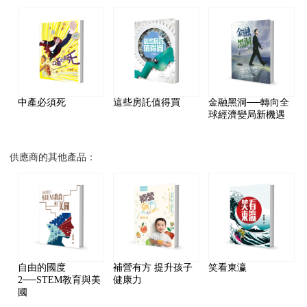
中產必須死
這些房託值得買
金融黑洞──轉向全
球經濟變局新機遇
供應商的其他產品：
自由的國度
補營有方 提升孩子
笑看東瀛
2──STEM教育與美
健康力
國