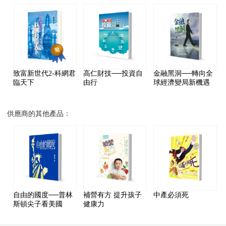
致富新世代2-科網君
高仁財技──投資自
金融黑洞──轉向全
臨天下
由行
球經濟變局新機遇
供應商的其他產品：
自由的國度──普林
補營有方 提升孩子
中產必須死
斯頓尖子看美國
健康力