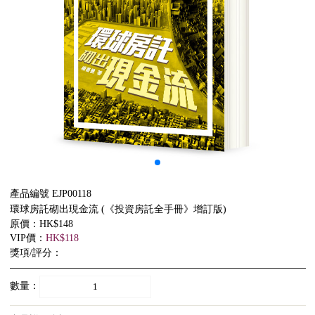
產品編號 EJP00118
環球房託砌出現金流 (《投資房託全手冊》增訂版)
原價：HK$148
VIP價：
HK$118
獎項/評分：
數量：