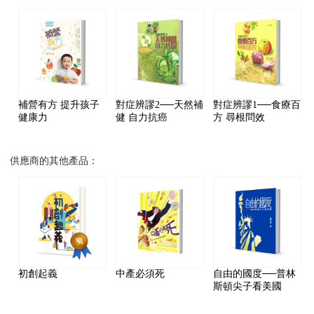
補營有方 提升孩子
對症辨謬2──天然補
對症辨謬1──食療百
健康力
健 自力抗癌
方 尋根問效
供應商的其他產品：
初創起義
中產必須死
自由的國度──普林
斯頓尖子看美國