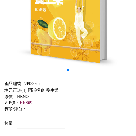
產品編號 EJP00023
培元正道(4) 調補擇食 養生樂
原價：HK$98
VIP價：
HK$69
獎項/評分：
數量：