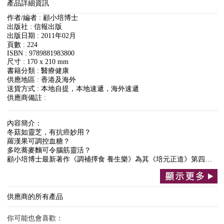
產品詳細資訊
作者/編者 : 顧小培博士
出版社 : 信報出版
出版日期 : 2011年02月
頁數 : 224
ISBN : 9789881983800
尺寸 : 170 x 210 mm
書籍分類 : 醫療健康
供應地區 : 香港及海外
送貨方式 : 本地自提，本地速遞，海外速遞
供應商備註 :
內容簡介：
冬菇如靈芝，有抗癌妙用？
羅漢果可調控血糖？
多吃蕎麥麵可令腦筋靈活？
顧小培博士最新著作《調補擇食 養生樂》為其《培元正道》第四…
供應商的所有產品
你可能也會喜歡：