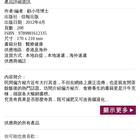
產品詳細資訊
作者/編者 : 顧小培博士
出版社 : 信報出版
出版日期 : 2012年4月
頁數 : 208
ISBN : 9789881612335
尺寸 : 170 x 210 mm
書籍分類 : 醫療健康
供應地區 : 香港及海外
送貨方式 : 本地自提，本地速遞，海外速遞
供應商備註 :
內容簡介：
民間偏方秘方近年大行其道，不但在網絡上廣泛流傳，也是親友間茶
餘飯後的熱門話題。坊間介紹偏方秘方、食療養生的書籍更是汗牛充
棟，雄踞各大暢銷書榜。
究竟奇異果是否那麼奇異，既可減肥又可改善腦退化…
供應商的所有產品
你可能也會喜歡：