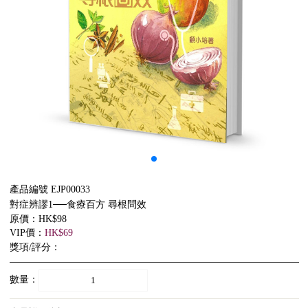
產品編號 EJP00033
對症辨謬1──食療百方 尋根問效
原價：HK$98
VIP價：
HK$69
獎項/評分：
數量：