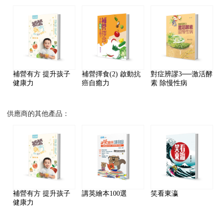
補營有方 提升孩子
補營擇食(2) 啟動抗
對症辨謬3──激活酵
健康力
癌自癒力
素 除慢性病
供應商的其他產品：
補營有方 提升孩子
講英繪本100選
笑看東瀛
健康力