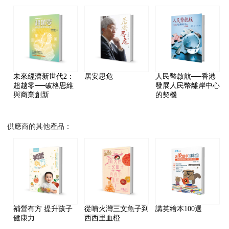
未來經濟新世代2：
居安思危
人民幣啟航──香港
超越零──破格思維
發展人民幣離岸中心
與商業創新
的契機
供應商的其他產品：
補營有方 提升孩子
從噴火灣三文魚子到
講英繪本100選
健康力
西西里血橙