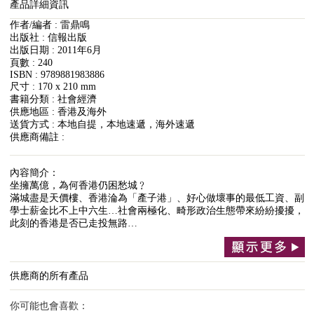
產品詳細資訊
作者/編者 : 雷鼎鳴
出版社 : 信報出版
出版日期 : 2011年6月
頁數 : 240
ISBN : 9789881983886
尺寸 : 170 x 210 mm
書籍分類 : 社會經濟
供應地區 : 香港及海外
送貨方式 : 本地自提，本地速遞，海外速遞
供應商備註 :
內容簡介：
坐擁萬億，為何香港仍困愁城﹖
滿城盡是天價樓、香港淪為「產子港」、好心做壞事的最低工資、副
學士薪金比不上中六生…社會兩極化、畸形政治生態帶來紛紛擾擾，
此刻的香港是否已走投無路…
供應商的所有產品
你可能也會喜歡：