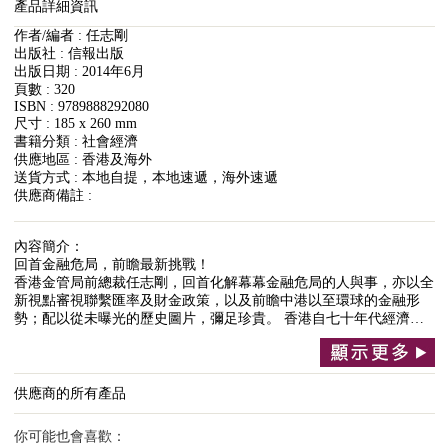
產品詳細資訊
作者/編者 : 任志剛
出版社 : 信報出版
出版日期 : 2014年6月
頁數 : 320
ISBN : 9789888292080
尺寸 : 185 x 260 mm
書籍分類 : 社會經濟
供應地區 : 香港及海外
送貨方式 : 本地自提，本地速遞，海外速遞
供應商備註 :
內容簡介：
回首金融危局，前瞻最新挑戰！
香港金管局前總裁任志剛，回首化解幕幕金融危局的人與事，亦以全
新視點審視聯繫匯率及財金政策，以及前瞻中港以至環球的金融形
勢；配以從未曝光的歷史圖片，彌足珍貴。 香港自七十年代經濟…
供應商的所有產品
你可能也會喜歡：