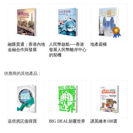
融匯貫通：香港內地
人民幣啟航──香港
地產霸權
金融合作與發展
發展人民幣離岸中心
的契機
供應商的其他產品：
這些房託值得買
BIG DEAL顛覆世界
講英繪本100選