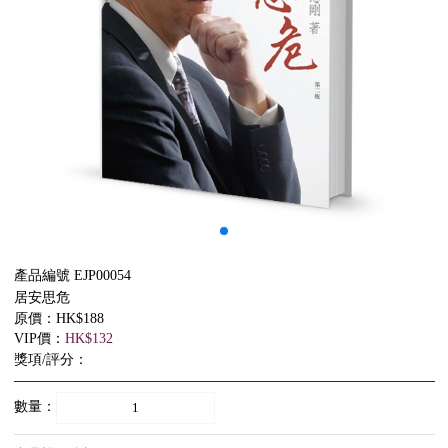
產品編號 EJP00054
居安思危
原價：HK$188
VIP價：
HK$132
獎項/評分：
數量：