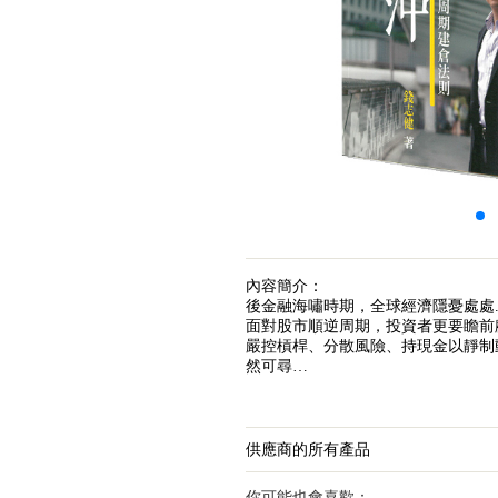
內容簡介：
後金融海嘯時期，全球經濟隱憂處處...
面對股市順逆周期，投資者更要瞻前
嚴控槓桿、分散風險、持現金以靜制
然可尋…
供應商的所有產品
你可能也會喜歡：