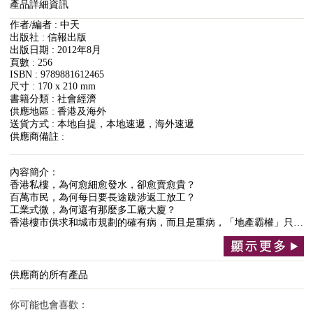
產品詳細資訊
作者/編者 : 中天
出版社 : 信報出版
出版日期 : 2012年8月
頁數 : 256
ISBN : 9789881612465
尺寸 : 170 x 210 mm
書籍分類 : 社會經濟
供應地區 : 香港及海外
送貨方式 : 本地自提，本地速遞，海外速遞
供應商備註 :
內容簡介：
香港私樓，為何愈細愈發水，卻愈賣愈貴？
百萬市民，為何每日要長途跋涉返工放工？
工業式微，為何還有那麼多工廠大廈？
香港樓市供求和城市規劃的確有病，而且是重病，「地產霸權」只…
供應商的所有產品
你可能也會喜歡：