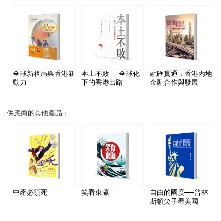
全球新格局與香港新
本土不敗──全球化
融匯貫通：香港內地
動力
下的香港出路
金融合作與發展
供應商的其他產品：
中產必須死
笑看東瀛
自由的國度──普林
斯頓尖子看美國