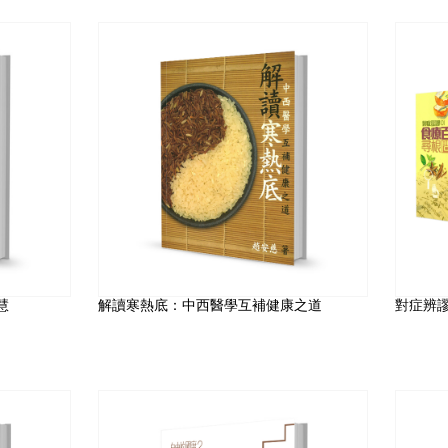
慧
解讀寒熱底：中西醫學互補健康之道
對症辨謬0