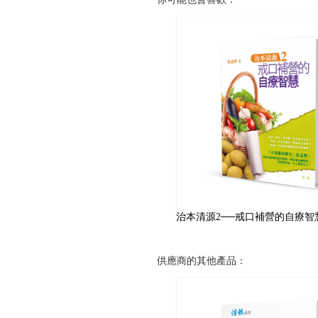
治本清源2──戒口補營的自療智
供應商的其他產品：