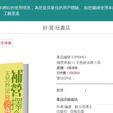
評估您在本網站的使用情況，為您提供最佳的用戶體驗。 如您繼續使
。
了解更多
好‧賞‧玩書店
養生保健
產品編號 EJP00063
補營擇食(1) 天然妙法降三高
原價：HK$98
VIP價：
HK$69
獎項/評分：
數量：
產品詳細資訊
作者/編者 : 顧小培博士
出版社 : 信報出版