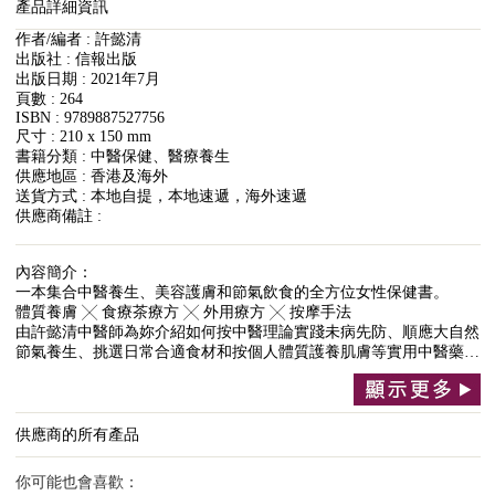
產品詳細資訊
作者/編者 : 許懿清
出版社 : 信報出版
出版日期 : 2021年7月
頁數 : 264
ISBN : 9789887527756
尺寸 : 210 x 150 mm
書籍分類 : 中醫保健、醫療養生
供應地區 : 香港及海外
送貨方式 : 本地自提，本地速遞，海外速遞
供應商備註 :
內容簡介：
一本集合中醫養生、美容護膚和節氣飲食的全方位女性保健書。
體質養膚 ╳ 食療茶療方 ╳ 外用療方 ╳ 按摩手法
由許懿清中醫師為妳介紹如何按中醫理論實踐未病先防、順應大自然
節氣養生、挑選日常合適食材和按個人體質護養肌膚等實用中醫藥…
供應商的所有產品
你可能也會喜歡：