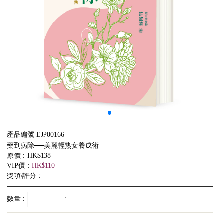
產品編號 EJP00166
藥到病除──美麗輕熟女養成術
原價：HK$138
VIP價：
HK$110
獎項/評分：
數量：