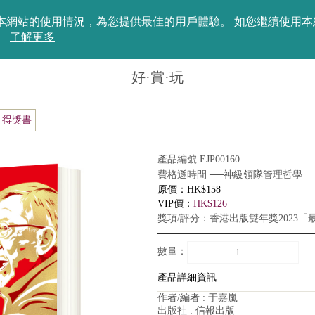
評估您在本網站的使用情況，為您提供最佳的用戶體驗。 如您繼續使
。
了解更多
好·賞·玩
得獎書
產品編號 EJP00160
費格遜時間 ──神級領隊管理哲學
原價：HK$158
VIP價：
HK$126
獎項/評分：香港出版雙年獎2023
數量：
產品詳細資訊
作者/編者 : 于嘉嵐
出版社 : 信報出版