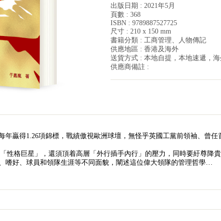
出版日期 : 2021年5月
頁數 : 368
ISBN : 9789887527725
尺寸 : 210 x 150 mm
書籍分類 : 工商管理、人物傳記
供應地區 : 香港及海外
送貨方式 : 本地自提，本地速遞，
供應商備註 :
均每年贏得1.26項錦標，戰績傲視歐洲球壇，無怪乎英國工黨前領袖、曾
眾「性格巨星」，還須頂着高層「外行插手內行」的壓力，同時要紆尊降貴
、嗜好、球員和領隊生涯等不同面貌，闡述這位偉大領隊的管理哲學…