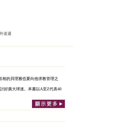
海外速遞
任首相的貝理雅也要向他求教管理之
討好廣大球迷。本書以A至Z代表40