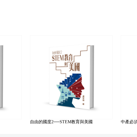
自由的國度2──STEM教育與美國
中產必