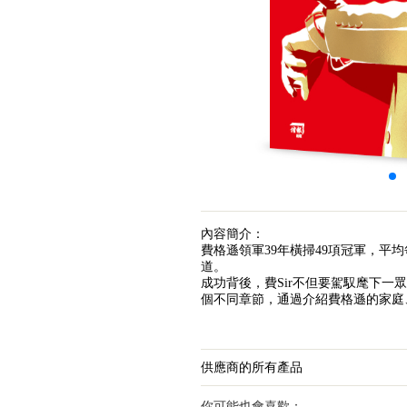
內容簡介：
費格遜領軍39年橫掃49項冠軍，平
道。
成功背後，費Sir不但要駕馭麾下一
個不同章節，通過介紹費格遜的家庭
供應商的所有產品
你可能也會喜歡：