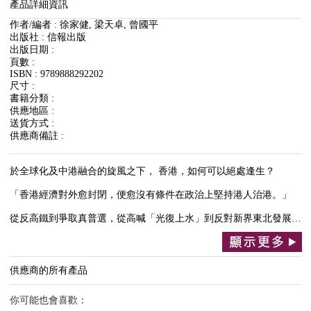
產品詳細資訊
作者/編者 : 徐家健, 梁天卓, 曾國平
出版社 : 信報出版
出版日期 :
頁數 :
ISBN : 9789888292202
尺寸 :
書籍分類 :
供應地區 :
送貨方式 :
供應商備註 :
於全球化及中港融合的旋風之下， 香港，如何可以絕處逢生？
「香港經濟對外愈封閉，便愈沒有條件在政治上堅持港人治港。」
從反高鐵到爭取真普選，從高喊「光復上水」到反對新界東北發展…
供應商的所有產品
你可能也會喜歡：