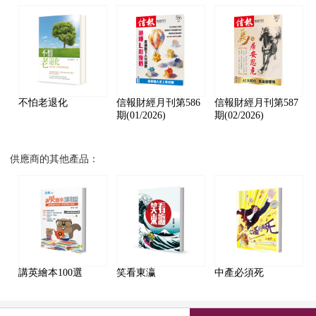
不怕老退化
信報財經月刊第586
信報財經月刊第587
期(01/2026)
期(02/2026)
供應商的其他產品：
講英繪本100選
笑看東瀛
中產必須死