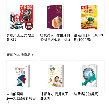
笑看東瀛套裝 限量
智慧傳承--信報月刊
信報財經月刊第583
簽名版
40周年紀念集 - 財經
期(10/2025)
供應商的其他產品：
自由的國度
補營有方 提升孩子
這些房託值得買
2──STEM教育與美
健康力
國