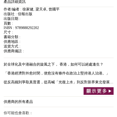
產品詳細資訊
作者/編者 : 徐家健, 梁天卓, 曾國平
出版社 : 信報出版
出版日期 :
頁數 :
ISBN : 9789888292202
尺寸 :
書籍分類 :
供應地區 :
送貨方式 :
供應商備註 :
於全球化及中港融合的旋風之下， 香港，如何可以絕處逢生？
「香港經濟對外愈封閉，便愈沒有條件在政治上堅持港人治港。」
從反高鐵到爭取真普選，從高喊「光復上水」到反對新界東北發展…
供應商的所有產品
你可能也會喜歡：