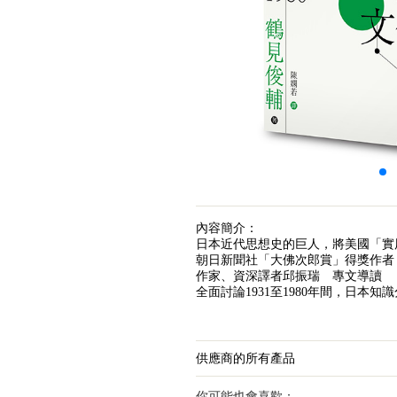
內容簡介：
日本近代思想史的巨人，將美國「實
朝日新聞社「大佛次郎賞」得獎作者
作家、資深譯者邱振瑞 專文導讀
全面討論1931至1980年間，日
供應商的所有產品
你可能也會喜歡：