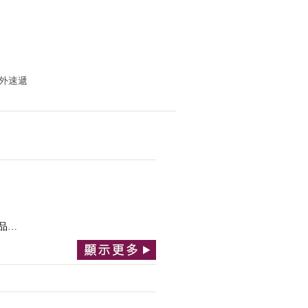
海外速遞
品…