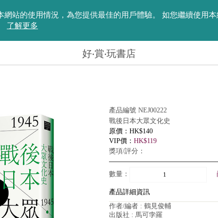
評估您在本網站的使用情況，為您提供最佳的用戶體驗。 如您繼續使
。
了解更多
好‧賞‧玩書店
產品編號 NEJ00222
戰後日本大眾文化史
原價：HK$140
VIP價：
HK$119
獎項/評分：
數量：
產品詳細資訊
作者/編者 : 鶴見俊輔
出版社 : 馬可孛羅