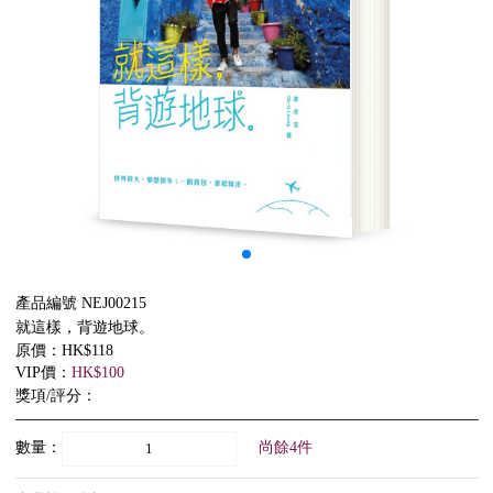
產品編號 NEJ00215
就這樣，背遊地球。
原價：HK$118
VIP價：
HK$100
獎項/評分：
數量：
尚餘4件