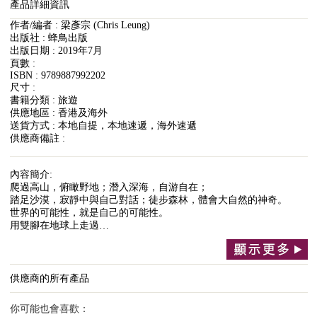
產品詳細資訊
作者/編者 : 梁彥宗 (Chris Leung)
出版社 : 蜂鳥出版
出版日期 : 2019年7月
頁數 :
ISBN : 9789887992202
尺寸 :
書籍分類 : 旅遊
供應地區 : 香港及海外
送貨方式 : 本地自提，本地速遞，海外速遞
供應商備註 :
內容簡介:
爬過高山，俯瞰野地；潛入深海，自游自在；
踏足沙漠，寂靜中與自己對話；徒步森林，體會大自然的神奇。
世界的可能性，就是自己的可能性。
用雙腳在地球上走過…
供應商的所有產品
你可能也會喜歡：