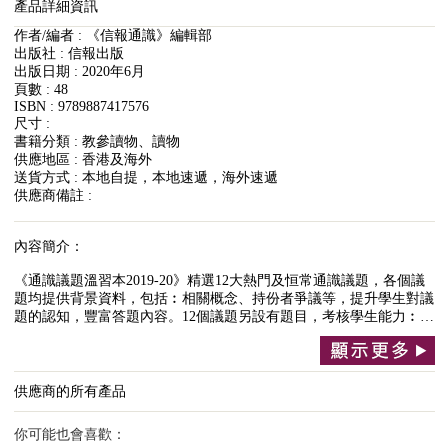
產品詳細資訊
作者/編者 : 《信報通識》編輯部
出版社 : 信報出版
出版日期 : 2020年6月
頁數 : 48
ISBN : 9789887417576
尺寸 :
書籍分類 : 教參讀物、讀物
供應地區 : 香港及海外
送貨方式 : 本地自提，本地速遞，海外速遞
供應商備註 :
內容簡介：
《通識議題溫習本2019-20》精選12大熱門及恒常通識議題，各個議
題均提供背景資料，包括︰相關概念、持份者爭議等，提升學生對議
題的認知，豐富答題內容。12個議題另設有題目，考核學生能力︰…
供應商的所有產品
你可能也會喜歡：