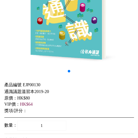
產品編號 EJP00130
通識議題溫習本2019-20
原價：HK$80
VIP價：
HK$64
獎項/評分：
數量：