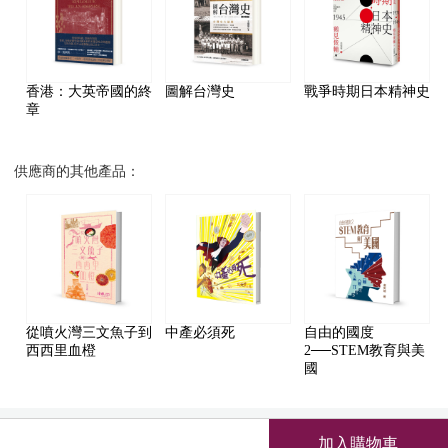
香港：大英帝國的終
圖解台灣史
戰爭時期日本精神史
章
供應商的其他產品：
從噴火灣三文魚子到
中產必須死
自由的國度
西西里血橙
2──STEM教育與美
國
加入購物車