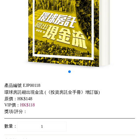
產品編號 EJP00118
環球房託砌出現金流 (《投資房託全手冊》增訂版)
原價：HK$148
VIP價：
HK$118
獎項/評分：
數量：