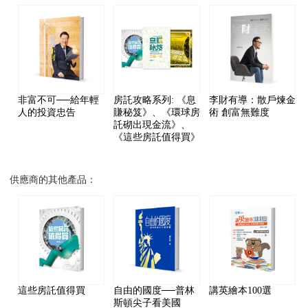
非富不可──給年輕
房託攻略系列: 《息
李財有導：散戶煉金
人的投資忠告
賺秘笈》、《環球房
術 創富無難度
託砌出現金流》、
《這些房託值得買》
供應商的其他產品：
這些房託值得買
自由的國度──普林
講英繪本100選
斯頓尖子看美國