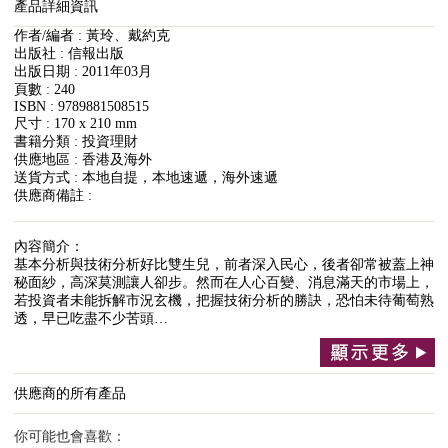
產品詳細資訊
作者/編者 : 黃玲、戴約克
出版社 : 信報出版
出版日期 : 2011年03月
頁數 : 240
ISBN : 9789881508515
尺寸 : 170 x 210 mm
書籍分類 : 投資理財
供應地區 : 香港及海外
送貨方式 : 本地自提，本地速遞，海外速遞
供應商備註 :
內容簡介：
基本分析與技術分析好比雙生兒，前者深入民心，後者卻常被蓋上神
秘面紗，高深莫測讓人卻步。然而在人心百變、消息滿天的市場上，
若投資者未能拆解市況玄機，把握技術分析的勝訣，恐怕未待葡萄熟
透，早已吃盡不少苦頭…
供應商的所有產品
你可能也會喜歡：