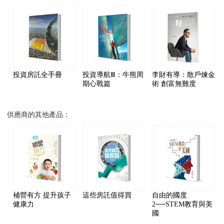
投資房託全手冊
投資導航Ⅲ：牛熊周
李財有導：散戶煉金
期心戰篇
術 創富無難度
供應商的其他產品：
補營有方 提升孩子
這些房託值得買
自由的國度
健康力
2──STEM教育與美
國