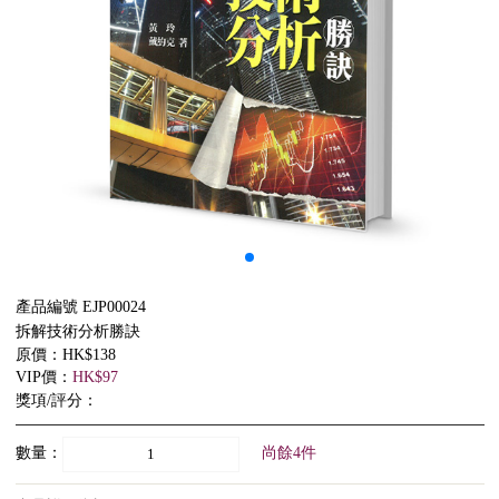
產品編號 EJP00024
拆解技術分析勝訣
原價：HK$138
VIP價：
HK$97
獎項/評分：
數量：
尚餘4件