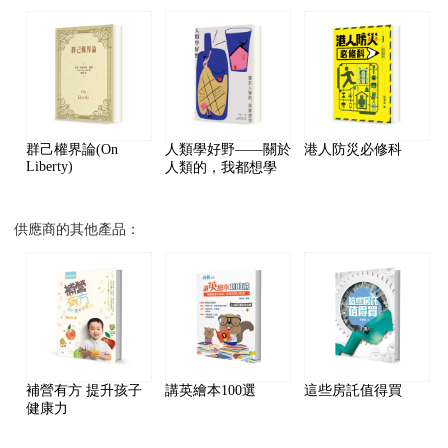
群己權界論(On
人類學好野——關於
港人防災必修科
Liberty)
人類的，我都想學
供應商的其他產品：
補營有方 提升孩子
講英繪本100選
這些房託值得買
健康力