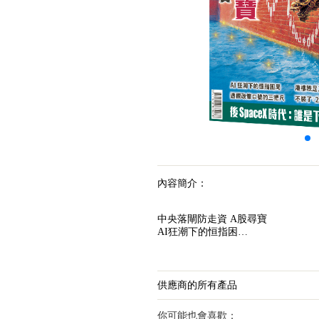
內容簡介：
中央落閘防走資 A股尋寶
AI狂潮下的恒指困…
供應商的所有產品
你可能也會喜歡：