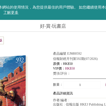
評估您在本網站的使用情況，為您提供最佳的用戶體驗。 如您繼續使
。
了解更多
好‧賞‧玩書店
版
產品編號 EJM00592
信報財經月刊第592期(07/2026)
原價：HK$50
VIP價：
HK$50
獎項/評分：
數量：
產品詳細資訊
作者/編者 :
出版社 : 信報出版 HKEJ Publishing L