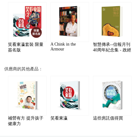
A Chink in the
笑看東瀛套裝 限量
智慧傳承--信報月刊
Armour
簽名版
40周年紀念集 - 政經
供應商的其他產品：
補營有方 提升孩子
笑看東瀛
這些房託值得買
健康力